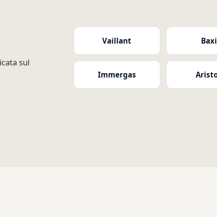
Vaillant
Bax
cata sul
Immergas
Arist