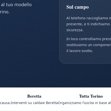
i al tuo modello
Sul campo
rino.
Al telefono raccogliamo 
presente, e ti indichiamo
sicurezza.
In loco controlliamo pres
sostituiamo un component
il lavoro svolto.
Beretta
Tutta Torino
 causa.
Interventi su caldaie Beretta
Organizziamo l’uscita in base al