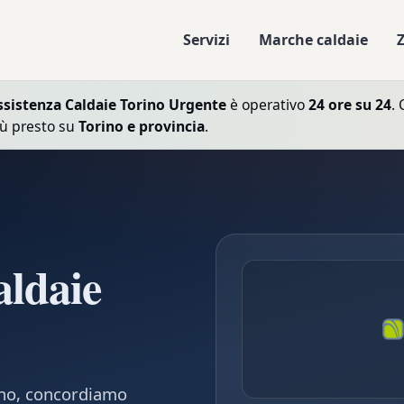
Servizi
Marche caldaie
ssistenza Caldaie Torino Urgente
è operativo
24 ore su 24
. 
iù presto su
Torino e provincia
.
aldaie
fono, concordiamo