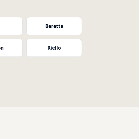
i
Beretta
on
Riello