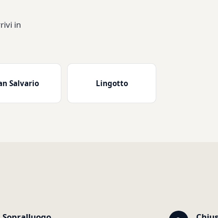
ivi in
an Salvario
Lingotto
Sopralluogo
Chiu