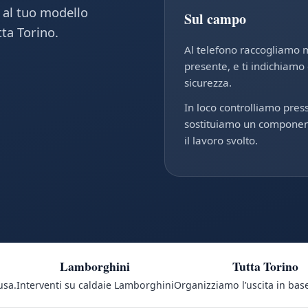
i al tuo modello
Sul campo
ta Torino.
Al telefono raccogliamo 
presente, e ti indichiamo
sicurezza.
In loco controlliamo pres
sostituiamo un component
il lavoro svolto.
Lamborghini
Tutta Torino
usa.
Interventi su caldaie Lamborghini
Organizziamo l’uscita in base