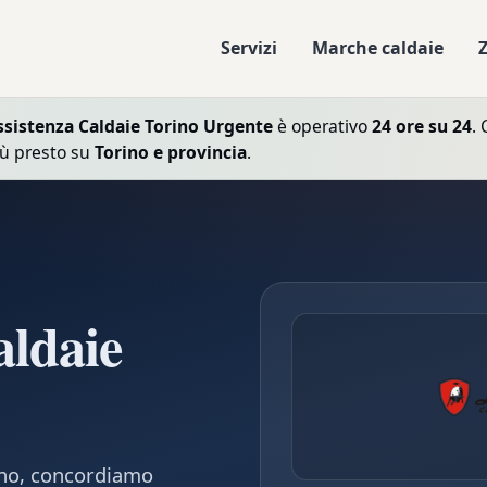
Servizi
Marche caldaie
ssistenza Caldaie Torino Urgente
è operativo
24 ore su 24
. 
iù presto su
Torino e provincia
.
aldaie
fono, concordiamo