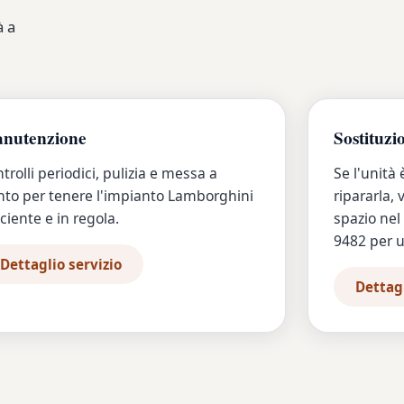
à a
nutenzione
Sostituzi
trolli periodici, pulizia e messa a
Se l'unità
to per tenere l'impianto Lamborghini
ripararla,
iciente e in regola.
spazio nel
9482 per u
Dettaglio servizio
Dettagl