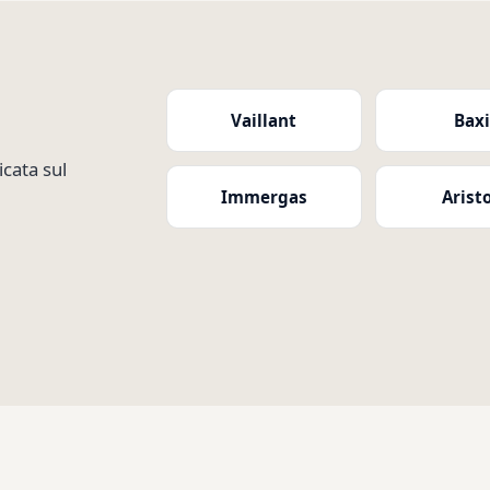
Vaillant
Bax
cata sul
Immergas
Arist