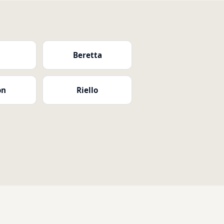
i
Beretta
on
Riello