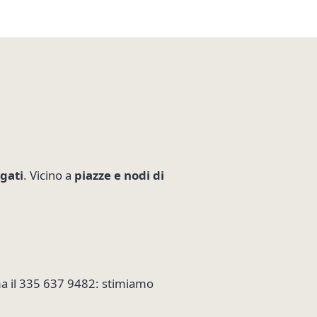
egati
. Vicino a
piazze e nodi di
ama il 335 637 9482: stimiamo