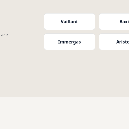
Vaillant
Bax
tare
Immergas
Arist