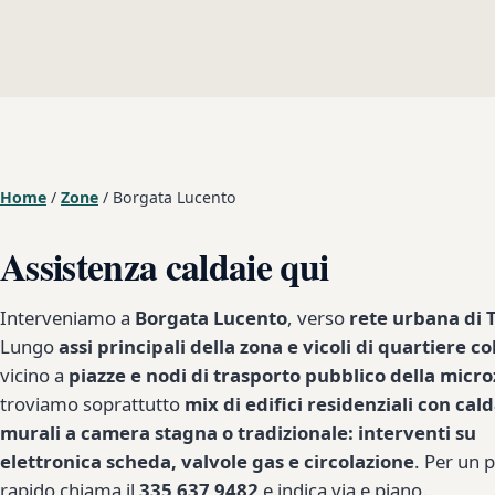
Home
/
Zone
/
Borgata Lucento
Assistenza caldaie qui
Interveniamo a
Borgata Lucento
, verso
rete urbana di 
Lungo
assi principali della zona e vicoli di quartiere co
vicino a
piazze e nodi di trasporto pubblico della micr
troviamo soprattutto
mix di edifici residenziali con cal
murali a camera stagna o tradizionale: interventi su
elettronica scheda, valvole gas e circolazione
. Per un 
rapido chiama il
335 637 9482
e indica via e piano.