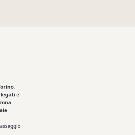
Torino
.
llegati
e
ozona
daie
passaggio