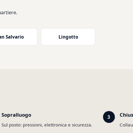
artiere.
an Salvario
Lingotto
Sopralluogo
Chiu
Sul posto: pressioni, elettronica e sicurezza.
Collau