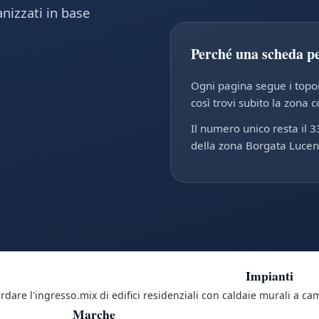
nizzati in base
Perché una scheda p
Ogni pagina segue i toponi
così trovi subito la zona c
Il numero unico resta il 3
della zona Borgata Lucen
Impianti
rdare l'ingresso.
mix di edifici residenziali con caldaie murali a ca
Marche