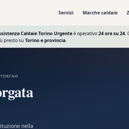
Servizi
Marche caldaie
ssistenza Caldaie Torino Urgente
è operativo
24 ore su 24
. 
iù presto su
Torino e provincia
.
 TORINO
orgata
ituzione nella