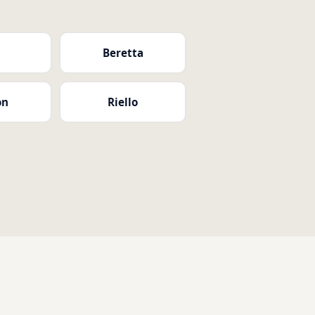
i
Beretta
on
Riello