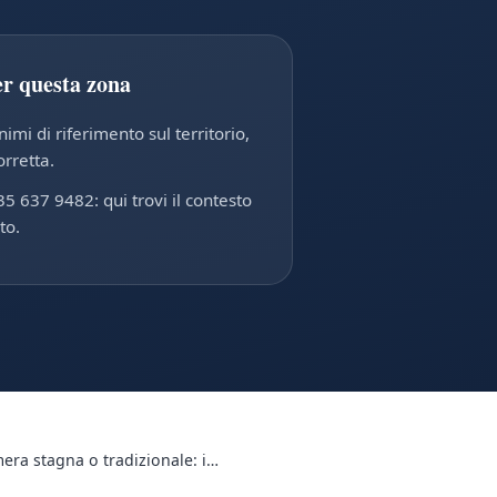
er questa zona
mi di riferimento sul territorio,
orretta.
35 637 9482: qui trovi il contesto
to.
mera stagna o tradizionale: i…