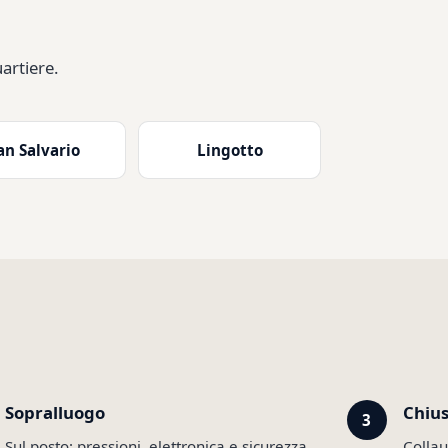
artiere.
an Salvario
Lingotto
Sopralluogo
Chiu
Sul posto: pressioni, elettronica e sicurezza.
Collau