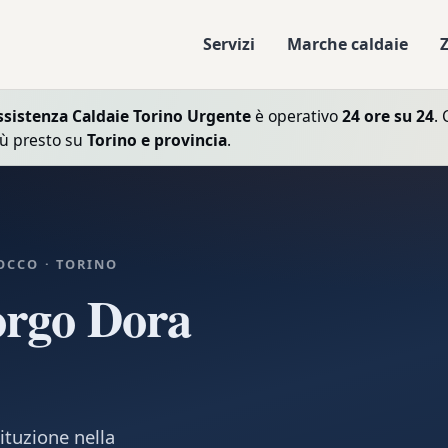
Servizi
Marche caldaie
ssistenza Caldaie Torino Urgente
è operativo
24 ore su 24
. 
iù presto su
Torino e provincia
.
OCCO · TORINO
orgo Dora
ituzione nella