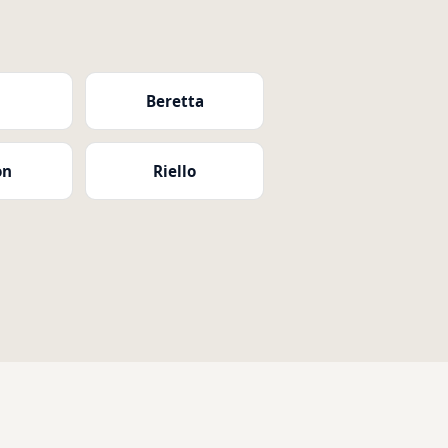
i
Beretta
on
Riello