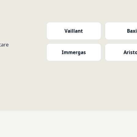
Vaillant
Bax
tare
Immergas
Arist