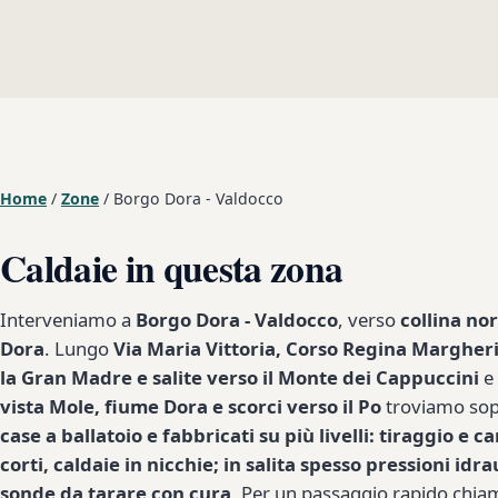
Home
/
Zone
/
Borgo Dora - Valdocco
Caldaie in questa zona
Interveniamo a
Borgo Dora - Valdocco
, verso
collina nor
Dora
. Lungo
Via Maria Vittoria, Corso Regina Margher
la Gran Madre e salite verso il Monte dei Cappuccini
e 
vista Mole, fiume Dora e scorci verso il Po
troviamo sop
case a ballatoio e fabbricati su più livelli: tiraggio e c
corti, caldaie in nicchie; in salita spesso pressioni idra
sonde da tarare con cura
. Per un passaggio rapido chia