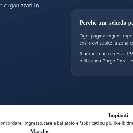
o organizzati in
Perché una scheda p
Ogni pagina segue i toponi
così trovi subito la zona c
Il numero unico resta il 3
della zona Borgo Dora - 
Impianti
concordare l'ingresso.
case a ballatoio e fabbricati su più livelli: ti
Marche