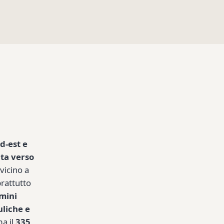
d-est e
ita verso
vicino a
rattutto
amini
uliche e
ma il
335