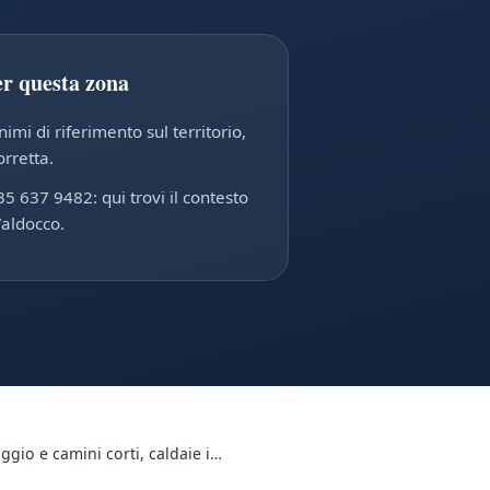
er questa zona
mi di riferimento sul territorio,
orretta.
35 637 9482: qui trovi il contesto
Valdocco.
raggio e camini corti, caldaie i…