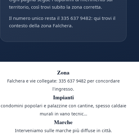
territorio, così trovi subito la zona corretta.
Il numero unico resta il 335 637 9482: qui trovi il
contesto della zona Falchera.
Zona
Falchera e vie collegate: 335 637 9482 per concordare
l'ingresso.
Impianti
condomini popolari e palazzine con cantine, spesso caldaie
murali in vano tecnic…
Marche
Interveniamo sulle marche più diffuse in città.