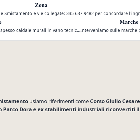
Zona
one Smistamento e vie collegate: 335 637 9482 per concordare l'ing
e
Marche
spesso caldaie murali in vano tecnic…
Interveniamo sulle marche pi
Smistamento
usiamo riferimenti come
Corso Giulio Cesar
 Parco Dora e ex stabilimenti industriali riconvertiti
il