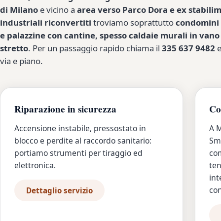
di Milano
e vicino a
area verso Parco Dora e ex stabili
industriali riconvertiti
troviamo soprattutto
condomini 
e palazzine con cantine, spesso caldaie murali in vano
stretto
. Per un passaggio rapido chiama il
335 637 9482
e
via e piano.
Riparazione in sicurezza
Co
Accensione instabile, pressostato in
A M
blocco e perdite al raccordo sanitario:
Smi
portiamo strumenti per tiraggio ed
com
elettronica.
ten
int
co
Dettaglio servizio