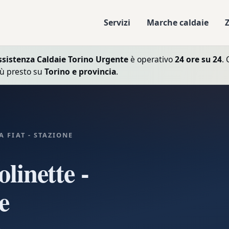
Servizi
Marche caldaie
ssistenza Caldaie Torino Urgente
è operativo
24 ore su 24
. 
iù presto su
Torino e provincia
.
 FIAT - STAZIONE
linette -
e