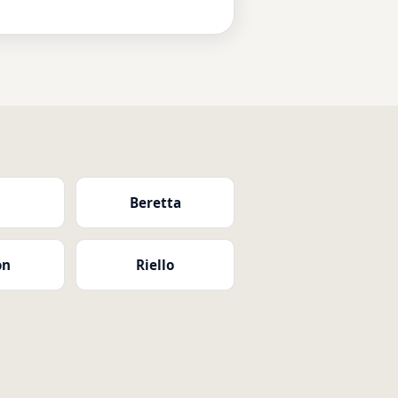
i
Beretta
on
Riello