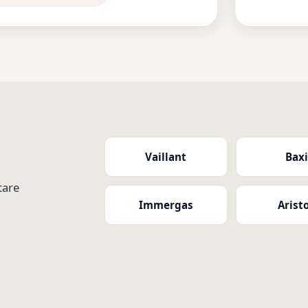
Vaillant
Bax
tare
Immergas
Arist