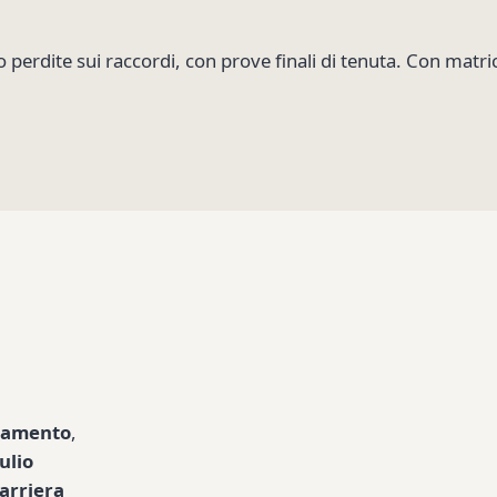
ro perdite sui raccordi, con prove finali di tenuta. Con matr
stamento
,
ulio
arriera