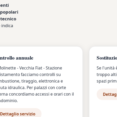
menti
popolari
 tecnico
 indica
ntrollo annuale
Sostituzi
olinette - Vecchia Fiat - Stazione
Se l'unità 
stamento facciamo controlli su
troppo alti
bustione, tiraggio, elettronica e
spazi prima
uta idraulica. Per palazzi con corte
erna concordiamo accessi e orari con il
Dettagl
ndominio.
Dettaglio servizio