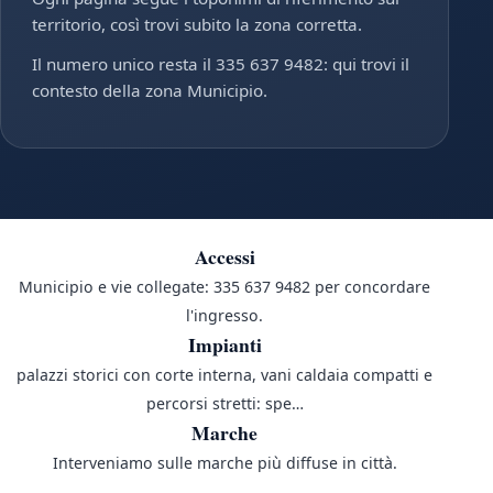
territorio, così trovi subito la zona corretta.
Il numero unico resta il 335 637 9482: qui trovi il
contesto della zona Municipio.
Accessi
Municipio e vie collegate: 335 637 9482 per concordare
l'ingresso.
Impianti
palazzi storici con corte interna, vani caldaia compatti e
percorsi stretti: spe…
Marche
Interveniamo sulle marche più diffuse in città.