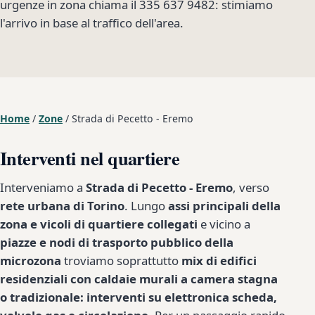
urgenze in zona chiama il 335 637 9482: stimiamo
l'arrivo in base al traffico dell'area.
Home
/
Zone
/
Strada di Pecetto - Eremo
Interventi nel quartiere
Interveniamo a
Strada di Pecetto - Eremo
, verso
rete urbana di Torino
. Lungo
assi principali della
zona e vicoli di quartiere collegati
e vicino a
piazze e nodi di trasporto pubblico della
microzona
troviamo soprattutto
mix di edifici
residenziali con caldaie murali a camera stagna
o tradizionale: interventi su elettronica scheda,