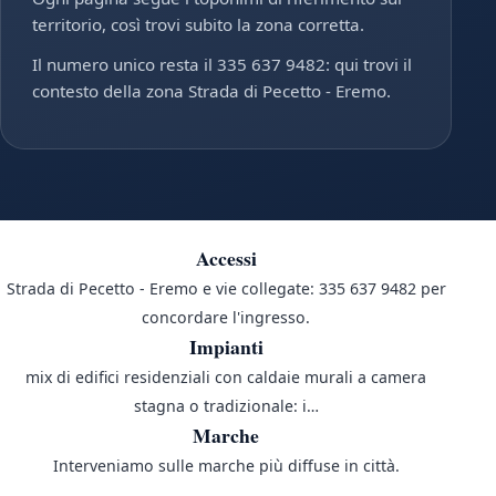
territorio, così trovi subito la zona corretta.
Il numero unico resta il 335 637 9482: qui trovi il
contesto della zona Strada di Pecetto - Eremo.
Accessi
Strada di Pecetto - Eremo e vie collegate: 335 637 9482 per
concordare l'ingresso.
Impianti
mix di edifici residenziali con caldaie murali a camera
stagna o tradizionale: i…
Marche
Interveniamo sulle marche più diffuse in città.